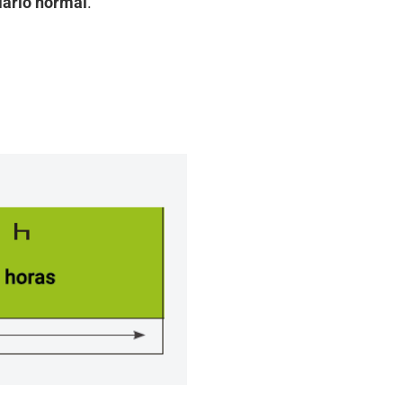
iario normal
.