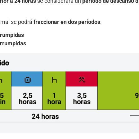
rior a 24 horas
se considerará un
período de descanso d
ormal se podrá
fraccionar en dos períodos
:
errumpidas
errumpidas
.