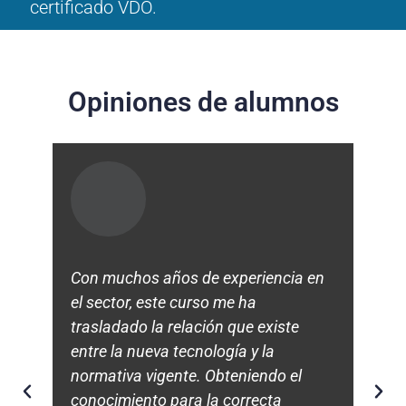
certificado VDO.
Opiniones de alumnos
.
Con muchos años de experiencia en
Una
el sector, este curso me ha
par
s y
trasladado la relación que existe
leg
entre la nueva tecnología y la
not
dos
normativa vigente. Obteniendo el
exp
 de
conocimiento para la correcta
pre