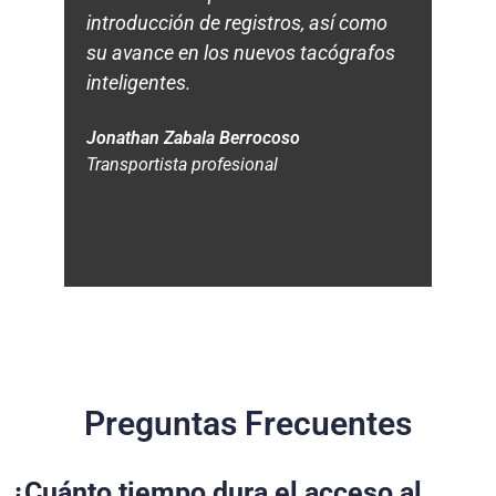
introducción de registros, así como
int
su avance en los nuevos tacógrafos
otr
inteligentes.
sec
Jonathan Zabala Berrocoso
Jos
Transportista profesional
Jefe
Preguntas Frecuentes
¿Cuánto tiempo dura el acceso al