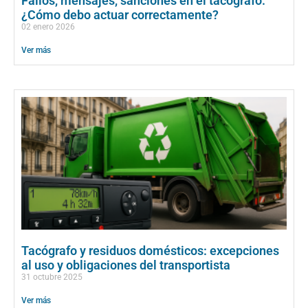
Fallos, mensajes, sanciones en el tacógrafo:
¿Cómo debo actuar correctamente?
02 enero 2026
Ver más
Tacógrafo y residuos domésticos: excepciones
al uso y obligaciones del transportista
31 octubre 2025
Ver más