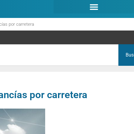
cías por carretera
Bus
ancías por carretera