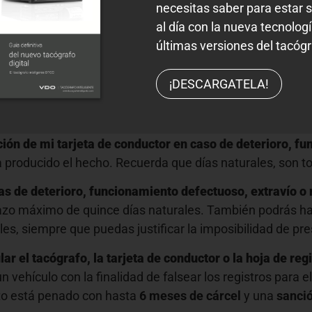
aducidad de dicha tarjeta.
necesitas saber para estar 
al día con la nueva tecnologí
tor, a la autoridad competente, en caso de deterioro o 
últimas versiones del tacógr
 tu tarjeta de conductor, tienes obligación de devolverl
conductor, ante la autoridad competente?
¡DESCARGATELA!
la denuncia es doble, por un lado, posibilita que te conced
ución de mi tarjeta de conductor en caso de deterioro, f
producido el hecho. Recuerda que días naturales, son tod
as de deterioro, funcionamiento defectuoso, extravío o
lazo máximo de quince días naturales. También podrás hac
es, siempre que puedas justificar la imposibilidad de pres
 el tacógrafo, la tarjeta de conductor o la hoja de reg
vehículo con la finalidad de falsear los registros para elu
ito está penado con hasta
6 meses de cárcel
y una
sanci