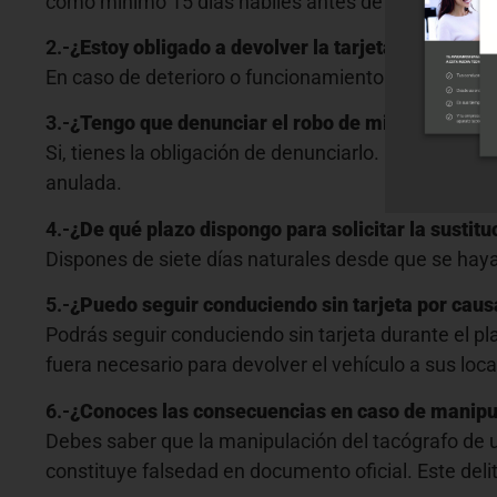
como mínimo 15 días hábiles antes de la fecha de c
2.-
¿Estoy obligado a devolver la tarjeta de conduc
En caso de deterioro o funcionamiento defectuoso de
3.-
¿Tengo que denunciar el robo de mi tarjeta de 
Si, tienes la obligación de denunciarlo.
El objeto de 
anulada.
4.-
¿De qué plazo dispongo para solicitar la sustit
Dispones de
siete días
naturales desde que se haya 
5.-
¿Puedo seguir conduciendo sin tarjeta por caus
Podrás seguir conduciendo sin tarjeta durante el p
fuera necesario para devolver el vehículo a sus local
6.-
¿Conoces las consecuencias en caso de manipular
Debes saber que la manipulación del tacógrafo de un 
constituye falsedad en documento oficial. Este del