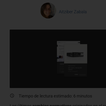
Aitziber Zabala
Tiempo de lectura estimado:
6
minutos
Los últimos
cambios normativos
originados en el 