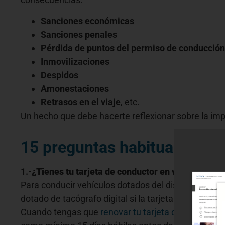
Sanciones económicas
Sanciones penales
Pérdida de puntos del permiso de conducción
Inmovilizaciones
Despidos
Amonestaciones
Retrasos en el viaje
, etc.
Un hecho que debe hacerte reflexionar sobre la im
15 preguntas habituales del
1.-
¿Tienes tu tarjeta de conductor en vigor?
Para conducir vehículos dotados del dispositivo tac
dotado de tacógrafo digital si la tarjeta de conduct
Cuando tengas que
renovar tu tarjeta de conductor