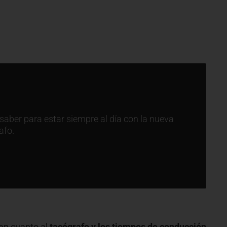
saber para estar siempre al día con la nueva
afo.
en cuanto al
tacógrafo y los tiempos de conducción