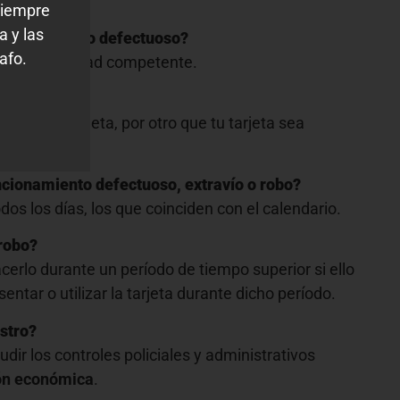
siempre
a y las
funcionamiento defectuoso?
afo.
a a la autoridad competente.
an nueva tarjeta, por otro que tu tarjeta sea
uncionamiento defectuoso, extravío o robo?
os los días, los que coinciden con el calendario.
 robo?
erlo durante un período de tiempo superior si ello
entar o utilizar la tarjeta durante dicho período.
istro?
dir los controles policiales y administrativos
ón económica
.