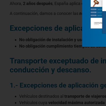
Ahora,
2 años después
, España aplica en su territor
A continuación, damos a conocer las
nuevas excep
Excepciones de aplicación 
No obligación de instalación y uso del aparat
No obligación cumplimiento tiempos de conduc
Transporte exceptuado de in
conducción y descanso.
1.-
Excepciones de aplicación g
Vehículos destinados al
transporte de viajero
Vehículos cuya
velocidad máxima autorizada 