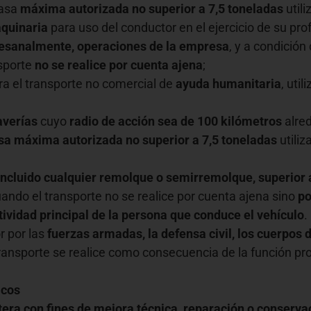
masa
máxima autorizada
no superior a 7,5 toneladas
utili
aquinaria
para uso del conductor en el ejercicio de su pro
esanalmente, operaciones de la empresa
, y a condición
nsporte
no se realice por cuenta ajena
;
ara el transporte no comercial de
ayuda humanitaria
, uti
averías
cuyo
radio de acción sea de 100 kilómetros
alred
a máxima autorizada no superior a 7,5 toneladas
utiliz
cluido cualquier remolque o semirremolque, superior a
uando el transporte no se realice por cuenta ajena sino
po
tividad principal de la persona que conduce el vehículo
.
r por las
fuerzas armadas, la defensa civil, los cuerpos
transporte se realice como consecuencia de la función p
icos
tera con fines de mejora técnica, reparación o conserva