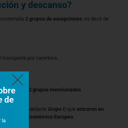
cción y descanso?
contempla
2 grupos de excepciones
, es decir de
l transporte por carretera.
afo?
obre
tentes de los
2 grupos mencionados
e de
iembros
(en adelante
Grupo I
) que
entraron en
 del
Espacio Económico Europeo
.
 la