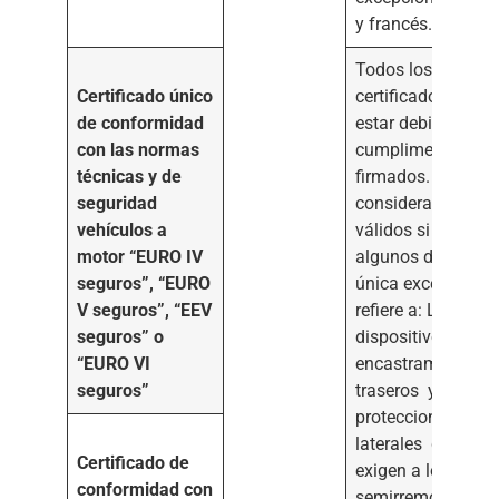
y francés.
Todos los
Certificado único
certificados deber
de conformidad
estar debidament
con las normas
cumplimentados 
técnicas y de
firmados. No se
seguridad
considerarán
vehículos a
válidos si omitier
motor “EURO IV
algunos datos. La
seguros”, “EURO
única excepción s
V seguros”, “EEV
refiere a: Los «
seguros” o
dispositivos anti 
“EURO VI
encastramiento
seguros”
traseros y las
protecciones
laterales que no s
Certificado de
exigen a los
conformidad con
semirremolques.