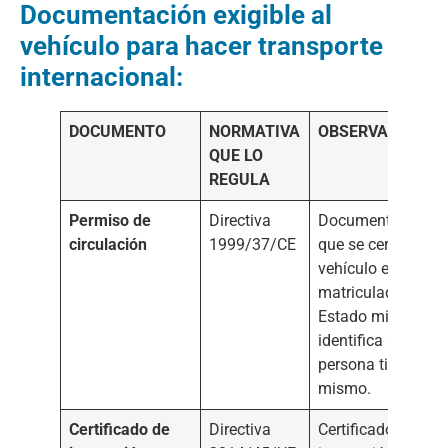
Documentación exigible al
vehículo para hacer transporte
internacional:
DOCUMENTO
NORMATIVA
OBSERVACIONES
QUE LO
REGULA
Permiso de
Directiva
Documento por el
circulación
1999/37/CE
que se certifica qu
vehículo está
matriculado en un
Estado miembro e
identifica a la
persona titular del
mismo.
Certificado de
Directiva
Certificado de la