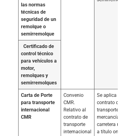
las normas
técnicas de
seguridad de un
remolque o
semirremolque
Certificado de
control técnico
para vehículos a
motor,
remolques y
semirremolques
Carta de Porte
Convenio
Se aplica a todo
para transporte
CMR.
contrato de
internacional
Relativo al
transporte de
CMR
contrato de
mercancías por
transporte
carretera realizad
internacional
a título oneroso p