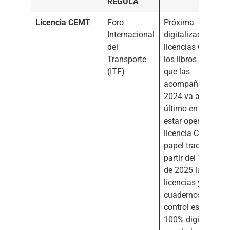
REGULA
Licencia CEMT
Foro
Próxima
Internacional
digitalización de l
del
licencias CEMT y
Transporte
los libros de ruta
(ITF)
que las
acompañan. El a
2024 va a ser el
último en que va 
estar operativa la
licencia CEMT en
papel tradicional.
partir del 1 de ene
de 2025 las
licencias y sus
cuadernos de
control estarán
100% digitalizada