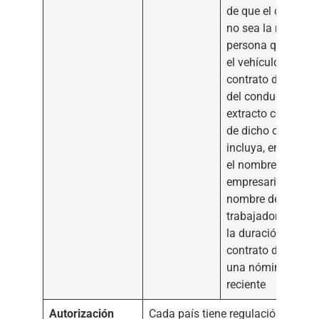
de que el conduct
no sea la misma
persona que alqui
el vehículo, el
contrato de trabaj
del conductor o u
extracto certificad
de dicho contrato
incluya, en particul
el nombre del
empresario, el
nombre del
trabajador, la fech
la duración del
contrato de trabajo
una nómina salari
reciente
Autorización
Cada país tiene regulación propia