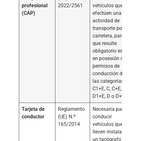
profesional
2022/2561
vehículos que
(CAP)
efectúen una
actividad de
transporte por
carretera, para la
que resulte
obligatorio estar
en posesión de
permisos de
conducción de
las categorías C1,
C1+E, C, C+E, D1,
D1+E, D o D+E.
Tarjeta de
Reglamento
Necesaria para
conductor
(UE) N.º
conducir
165/2014
vehículos que
lleven instalado
un tacógrafo