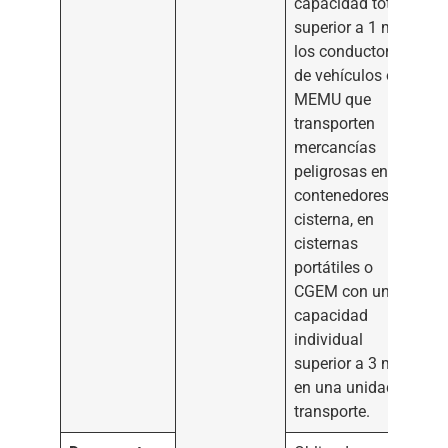
capacidad total
3
superior a 1 m
y
los conductores
de vehículos o
MEMU que
transporten
mercancías
peligrosas en
contenedores
cisterna, en
cisternas
portátiles o
CGEM con una
capacidad
individual
3
superior a 3 m
en una unidad de
transporte.