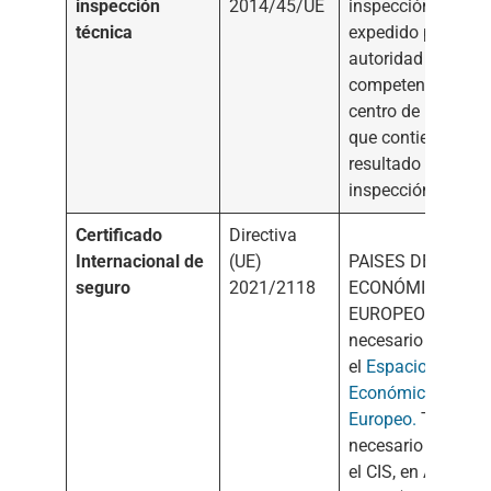
inspección
2014/45/UE
inspección técnic
técnica
expedido por la
autoridad
competente o el
centro de inspecc
que contiene el
resultado de la
inspección técnica
Certificado
Directiva
Internacional de
(UE)
PAISES DEL ESPA
seguro
2021/2118
ECONÓMICO
EUROPEO: No es
necesario en
el
Espacio
Económico
Europeo.
Tampoco
necesario present
el CIS, en Andorra,