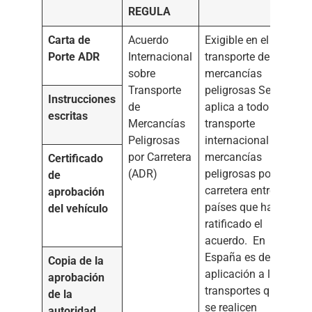
REGULA
Carta de
Acuerdo
Exigible en el
Porte ADR
Internacional
transporte de
sobre
mercancías
Transporte
peligrosas Se
Instrucciones
de
aplica a todo
escritas
Mercancías
transporte
Peligrosas
internacional de
por Carretera
mercancías
Certificado
(ADR)
peligrosas por
de
carretera entre los
aprobación
países que han
del vehículo
ratificado el
acuerdo. En
España es de
Copia de la
aplicación a los
aprobación
transportes que
de la
se realicen
autoridad