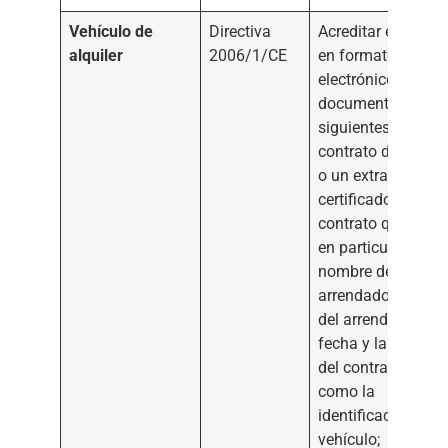
Vehículo de
Directiva
Acreditar en papel
alquiler
2006/1/CE
en formato
electrónico los
documentos
siguientes: a) El
contrato del alquile
o un extracto
certificado de dic
contrato que inclu
en particular, el
nombre del
arrendador, el no
del arrendatario, l
fecha y la duració
del contrato, así
como la
identificación del
vehículo; b) En c