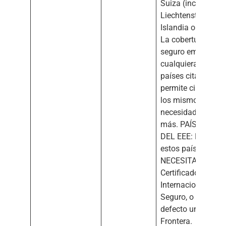
Suiza (incluyendo
Liechtenstein),
Islandia o Noruega
La cobertura de u
seguro emitido en
cualquiera de los
países citados
permite circular en
los mismos sin
necesidad de nad
más. PAÍSES FUE
DEL EEE: En todo
estos países
NECESITAS EL
Certificado
Internacional de
Seguro, o en su
defecto un Seguro
Frontera.