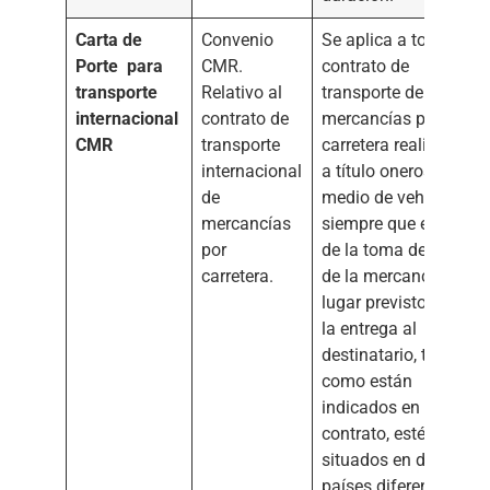
Carta de
Convenio
Se aplica a todo
Porte
para
CMR.
contrato de
transporte
Relativo al
transporte de
internacional
contrato de
mercancías por
CMR
transporte
carretera realizado
internacional
a título oneroso por
de
medio de vehículos,
mercancías
siempre que el lugar
por
de la toma de carga
carretera.
de la mercancía y el
lugar previsto para
la entrega al
destinatario, tal
como están
indicados en el
contrato, estén
situados en dos
países diferentes,