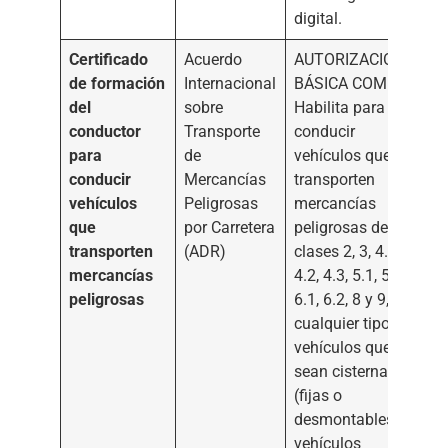
digital.
Certificado
Acuerdo
AUTORIZACIÓN
de formación
Internacional
BÁSICA COMÚN.
del
sobre
Habilita para
conductor
Transporte
conducir
para
de
vehículos que
conducir
Mercancías
transporten
vehículos
Peligrosas
mercancías
que
por Carretera
peligrosas de las
transporten
(ADR)
clases 2, 3, 4.1,
mercancías
4.2, 4.3, 5.1, 5.2,
peligrosas
6.1, 6.2, 8 y 9, en
cualquier tipo de
vehículos que no
sean cisternas
(fijas o
desmontables),
vehículos