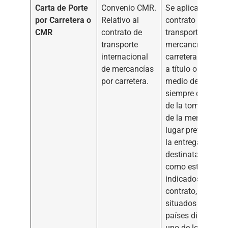
Carta de Porte
Convenio CMR.
Se aplica a todo
por Carretera o
Relativo al
contrato de
CMR
contrato de
transporte de
transporte
mercancías por
internacional
carretera realiza
de mercancías
a título oneroso 
por carretera.
medio de vehícul
siempre que el lu
de la toma de ca
de la mercancía y
lugar previsto pa
la entrega al
destinatario, tal
como están
indicados en el
contrato, estén
situados en dos
países diferentes
uno de los cuales