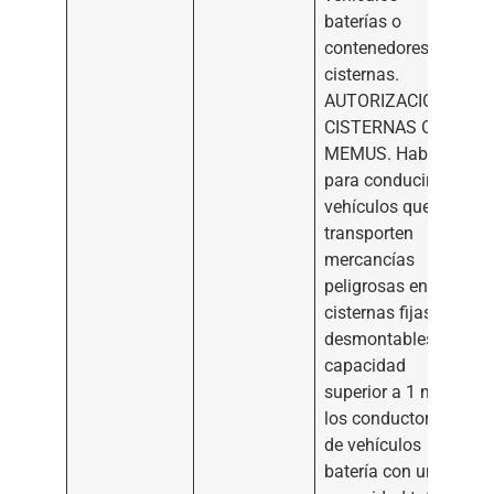
baterías o
contenedores
cisternas.
AUTORIZACIÓN
CISTERNAS O
MEMUS. Habilita
para conducir
vehículos que
transporten
mercancías
peligrosas en
cisternas fijas o
desmontables de
capacidad
3
superior a 1 m
,
los conductores
de vehículos
batería con una