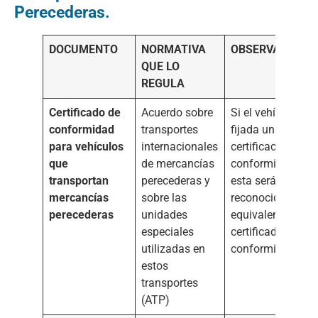
Perecederas.
DOCUMENTO
NORMATIVA
OBSERVACIONE
QUE LO
REGULA
Certificado de
Acuerdo sobre
Si el vehículo tie
conformidad
transportes
fijada una placa 
para vehículos
internacionales
certificación de
que
de mercancías
conformidad (ATP
transportan
perecederas y
esta será
mercancías
sobre las
reconocida como
perecederas
unidades
equivalente a un
especiales
certificado de
utilizadas en
conformidad.
estos
transportes
(ATP)