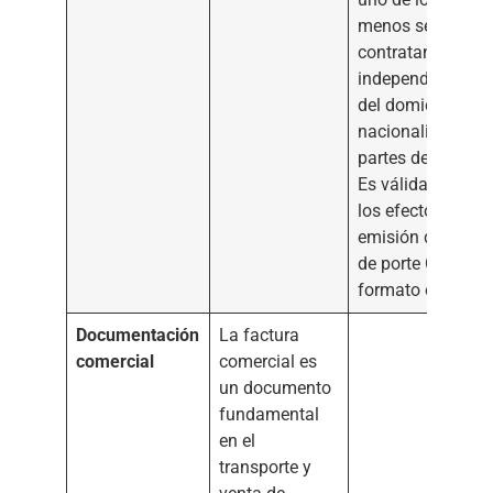
menos sea un pa
contratante,
independienteme
del domicilio y
nacionalidad de 
partes del contrat
Es válida a todos
los efectos la
emisión de la car
de porte CMR en
formato electróni
Documentación
La factura
comercial
comercial es
un documento
fundamental
en el
transporte y