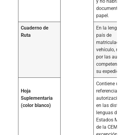
y no habrá ningún
documento en
papel.
Cuaderno de
En la lengua del
Ruta
país de
matriculación del
vehículo, numera
por las autoridade
competentes para
su expedición
Contiene una brev
Hoja
referencia a la
Suplementaria
autorización CEM
(color blanco)
en las distintas
lenguas de los
Estados Miembro
de la CEMT con
excepción del ingl