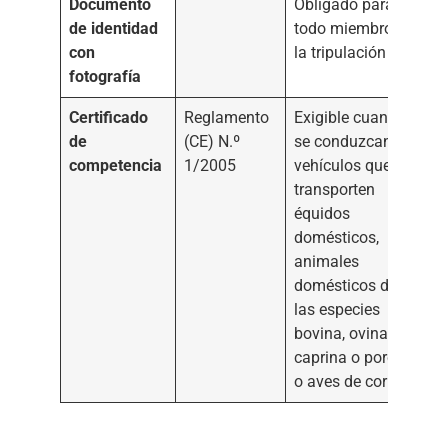
Documento
Obligado para
de identidad
todo miembro de
con
la tripulación
fotografía
Certificado
Reglamento
Exigible cuando
de
(CE) N.º
se conduzcan
competencia
1/2005
vehículos que
transporten
équidos
domésticos,
animales
domésticos de
las especies
bovina, ovina,
caprina o porcina
o aves de corral