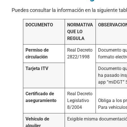
Puedes consultar la información en la siguiente tabl
DOCUMENTO
NORMATIVA
OBSERVACIO
QUE LO
REGULA
Permiso de
Real Decreto
Documento que 
circulación
2822/1998
formato elect
Tarjeta ITV
Documento que 
ha pasado insp
app “miDGT” S
Certificado de
Real Decreto
aseguramiento
Legislativo
Obliga a los p
8/2004
Para vehículo
Vehículo de
Exigible misma documentación
alquiler