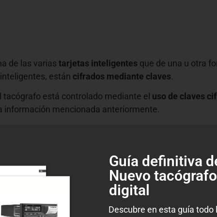
a de las varias
tarjetas inteligentes
que de una u otra fo
 inteligentes, están
cifrados mediante claves
.
el tacógrafo está controlado mediante el
uso de claves ci
la información mencionada anteriormente.
arjetas de tacógrafo
.
control la identidad (o el grupo de identidad) del titula
Guía definitiva d
Nuevo tacógrafo
 web que te dejo a continuación.
digital
ué diferencias hay con las de primera generación?
Descubre en esta guía todo 
ógrafo digital?