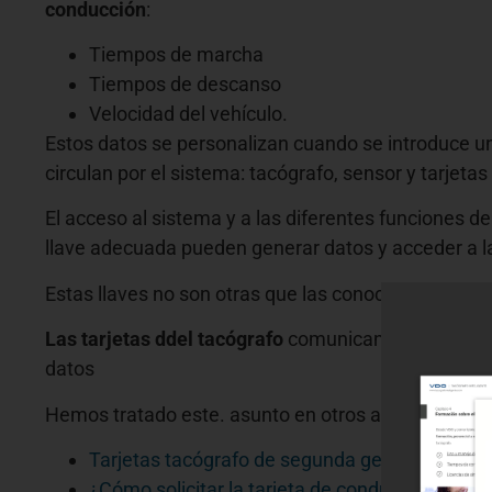
conducción
:
Tiempos de marcha
Tiempos de descanso
Velocidad del vehículo.
Estos datos se personalizan cuando se introduce un
circulan por el sistema: tacógrafo, sensor y tarjetas
El acceso al sistema y a las diferentes funciones d
llave adecuada pueden generar datos y acceder a 
Estas llaves no son otras que las conocidas como
t
Las tarjetas ddel tacógrafo
comunican al aparato de 
datos
Hemos tratado este. asunto en otros artículos de la
Tarjetas tacógrafo de segunda generación, ¿q
¿Cómo solicitar la tarjeta de conductor del tac