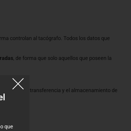
rma controlan al tacógrafo. Todos los datos que
fradas
, de forma que solo aquellos que poseen la
r y permiten la transferencia y el almacenamiento de
el
lo que