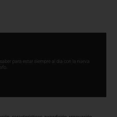
saber para estar siempre al día con la nueva
afo.
nción, caracteristicas, expedición, renovación,