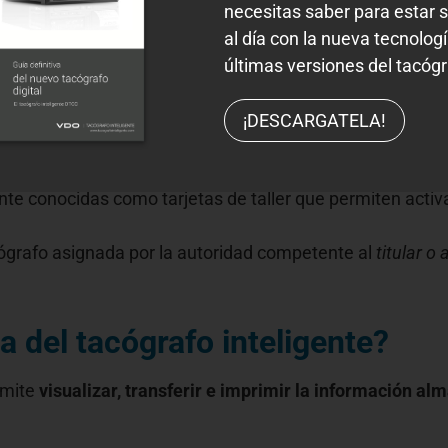
necesitas saber para estar 
al día con la nueva tecnologí
gital Inteligente
últimas versiones del tacógr
¡DESCARGATELA!
personales del conductor y almacena los parámetros de s
os contenidos en los dos tipos anteriores de tarjetas
te conocidas como tarjetas de taller que permiten activar
acógrafo asignada por la autoridad competente al
titular o
a del tacógrafo inteligente?
rmite
visualizar, transferir e imprimir la información a