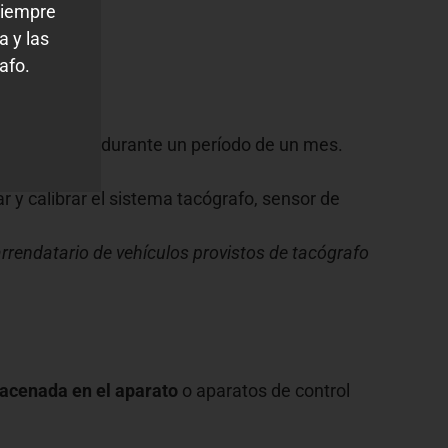
siempre
a y las
afo.
u conducción durante un período de un mes.
 y calibrar el sistema tacógrafo, sensor de
 arrendatario de vehículos provistos de tacógrafo
lmacenada en el aparato
o aparatos de control