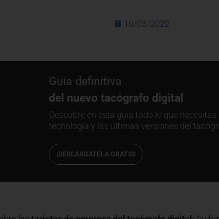
10/03/2022
Guía definitiva
del nuevo tacógrafo digital
Descubre en esta guía todo lo que necesitas 
tecnología y las últimas versiones del tacógr
¡DESCÁRGATELA GRATIS!
sobre las
tarjetas de empresa del tacógrafo digital
: Su fu