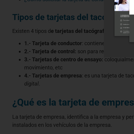
Tipos de tarjetas del tacógrafo di
Existen 4 tipos d
e tarjetas del tacógrafo
:
1.- Tarjeta de conductor
: contiene los datos 
2.- Tarjeta de control:
son para revisar los dat
3.- Tarjetas de centro de ensayo:
coloquialmen
movimiento, etc
4.- Tarjetas de empresa
: es una tarjeta de t
digital
.
¿Qué es la tarjeta de empres
La tarjeta de empresa, identifica a la empresa y pe
instalados en los vehículos de la empresa.