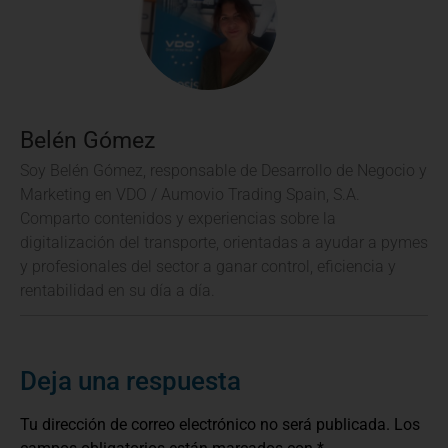
Belén Gómez
Guía definitiva
del nuevo tacógrafo digital
Soy Belén Gómez, responsable de Desarrollo de Negocio y
Marketing en VDO / Aumovio Trading Spain, S.A.
Descubre en esta guía todo lo que necesitas
Comparto contenidos y experiencias sobre la
saber para estar siempre al día con la nueva
digitalización del transporte, orientadas a ayudar a pymes
tecnología y las últimas versiones del
y profesionales del sector a ganar control, eficiencia y
tacógrafo.
rentabilidad en su día a día.
¡DESCÁRGATELA GRATIS!
Deja una respuesta
Tu dirección de correo electrónico no será publicada.
Los