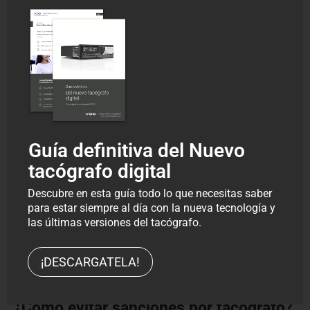
Sanción económica
2.001 €
Pérdida de
Solo Transporte
honorabilidad
Público
Inmovilización del
Sí
vehículo
Guía definitiva del Nuevo
Obligaciones adicionales
tacógrafo digital
En caso de deterioro o mal funcionamiento →
Descubre en esta guía todo lo que necesitas saber
debe devolverse la tarjeta antigua antes de
para estar siempre al día con la nueva tecnología y
las últimas versiones del tacógrafo.
recibir la nueva.
Si una tarjeta robada o perdida se recupera →
¡DESCARGATELA!
debe devolverse inmediatamente al órgano
emisor.
¿
Cómo evitar sanciones por tacógrafo
?