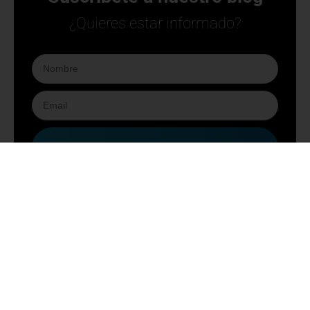
Cursos VDO de tacógrafo inteligente: formación
para evitar sanciones y cumplir la normativa
10 abril 2026
¿Cómo usar los datos del tacógrafo para